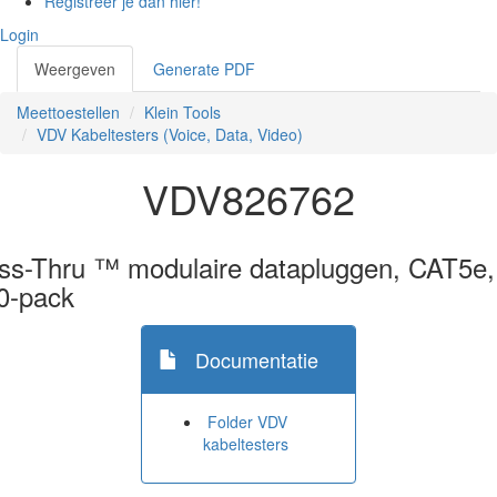
Registreer je dan hier!
Login
Weergeven
(actieve
Generate PDF
Primaire tabs
tabblad)
Meettoestellen
Klein Tools
VDV Kabeltesters (Voice, Data, Video)
VDV826762
ss-Thru ™ modulaire datapluggen, CAT5e,
0-pack
Documentatie
Folder VDV
kabeltesters