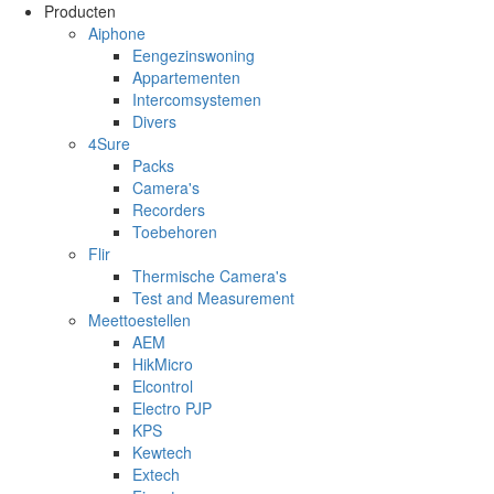
Overslaan en naar de inhoud gaan
Producten
Aiphone
Eengezinswoning
Appartementen
Intercomsystemen
Divers
4Sure
Packs
Camera's
Recorders
Toebehoren
Flir
Thermische Camera's
Test and Measurement
Meettoestellen
AEM
HikMicro
Elcontrol
Electro PJP
KPS
Kewtech
Extech