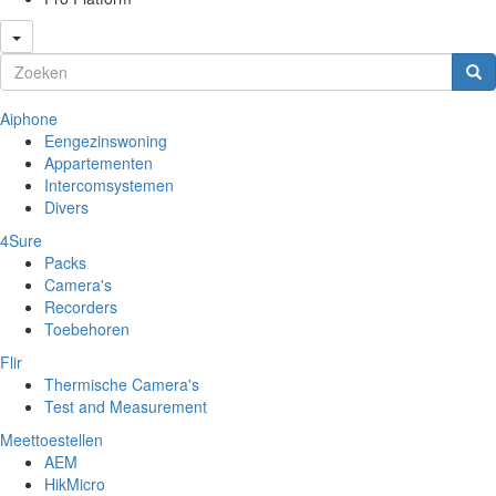
Zoekveld
Zoeken
Aiphone
Eengezinswoning
Appartementen
Intercomsystemen
Divers
4Sure
Packs
Camera's
Recorders
Toebehoren
Flir
Thermische Camera's
Test and Measurement
Meettoestellen
AEM
HikMicro