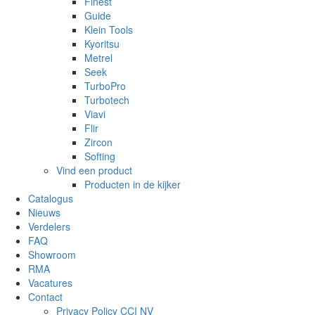
Finest
Guide
Klein Tools
Kyoritsu
Metrel
Seek
TurboPro
Turbotech
Viavi
Flir
Zircon
Softing
Vind een product
Producten in de kijker
Catalogus
Nieuws
Verdelers
FAQ
Showroom
RMA
Vacatures
Contact
Privacy Policy CCI NV